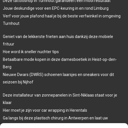
Deze tattooshop in Turnhout garandeert een mooi resultaat
Jouw deskundige voor een EPC-keuring in en rond Limburg
Verf voor jouw plafond haal je bij de beste verfwinkel in omgeving
Turnhout
Geniet van de lekkerste frieten aan huis dankzij deze mobiele
frituur
Hoe word ik sneller nuchter tips
Betaalbare mode kopen in deze damesboetiek in Heist-op-den-
Berg
Nieuwe Dwars (DWRS) schoenen laarsjes en sneakers voor dit
seizoen bij Nijhof
Deze installateur van zonnepanelen in Sint-Niklaas staat voor je
klaar
Hier moet je zijn voor car wrapping in Herentals
Ga langs bij deze plastisch chirurg in Antwerpen en laat uw
oogleden liften