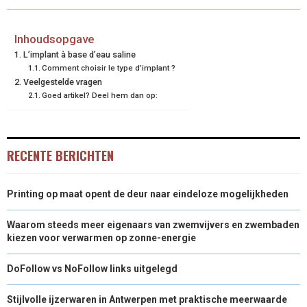
O
O
O
O
O
T
O
R
D
N
N
N
N
N
T
O
E
I
Inhoudsopgave
L’implant à base d’eau saline
E
K
S
N
Comment choisir le type d’implant ?
Veelgestelde vragen
R
T
Goed artikel? Deel hem dan op:
)
RECENTE BERICHTEN
Printing op maat opent de deur naar eindeloze mogelijkheden
Waarom steeds meer eigenaars van zwemvijvers en zwembaden
kiezen voor verwarmen op zonne-energie
DoFollow vs NoFollow links uitgelegd
Stijlvolle ijzerwaren in Antwerpen met praktische meerwaarde