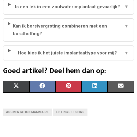
Is een lek in een zoutwaterimplantaat gevaarlijk?
▼
Kan ik borstvergroting combineren met een
▼
borstheffing?
Hoe kies ik het juiste implantaattype voor mij?
▼
Goed artikel? Deel hem dan op:
S
S
S
S
S
X
F
P
L
E
H
H
H
H
H
(
A
I
I
M
A
A
A
A
A
T
C
N
N
A
AUGMENTATION MAMMAIRE
LIFTING DES SEINS
R
R
R
R
R
W
E
T
K
I
E
E
E
E
E
I
B
E
E
L