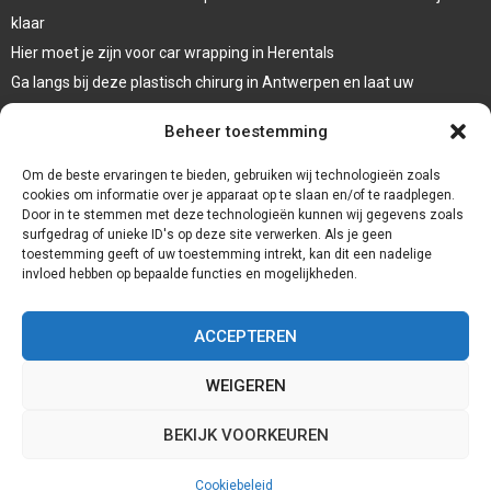
klaar
Hier moet je zijn voor car wrapping in Herentals
Ga langs bij deze plastisch chirurg in Antwerpen en laat uw
oogleden liften
Beheer toestemming
Laat een systeemdiagnose uitvoeren bij deze garage in Dessel
Om de beste ervaringen te bieden, gebruiken wij technologieën zoals
cookies om informatie over je apparaat op te slaan en/of te raadplegen.
Door in te stemmen met deze technologieën kunnen wij gegevens zoals
surfgedrag of unieke ID's op deze site verwerken. Als je geen
toestemming geeft of uw toestemming intrekt, kan dit een nadelige
invloed hebben op bepaalde functies en mogelijkheden.
ACCEPTEREN
WEIGEREN
@2023 - www.Gte2.be. All Right Reserved.
BEKIJK VOORKEUREN
Home
Cookiebeleid (EU)
Onze auteurs
Partners
Website index
Cookiebeleid