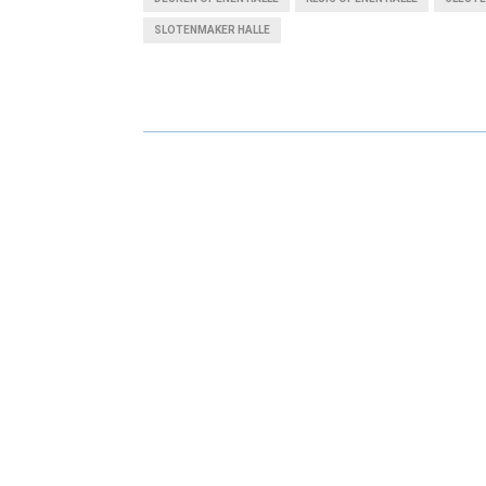
R
R
SLOTENMAKER HALLE
E
E
O
O
N
N