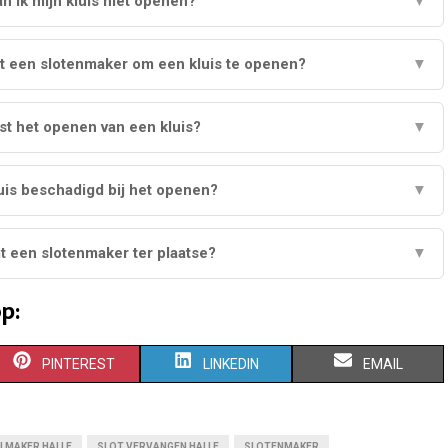
 ik mijn kluis niet openen?
▼
t een slotenmaker om een kluis te openen?
▼
st het openen van een kluis?
▼
uis beschadigd bij het openen?
▼
t een slotenmaker ter plaatse?
▼
p:
S
S
S
PINTEREST
LINKEDIN
EMAIL
H
H
H
A
A
A
LMAKER HALLE
SLOT VERVANGEN HALLE
SLOTENMAKER