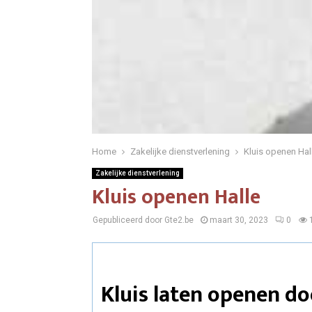
Home
Zakelijke dienstverlening
Kluis openen Hal
Zakelijke dienstverlening
Kluis openen Halle
Gepubliceerd door Gte2.be
maart 30, 2023
0
Kluis laten openen do