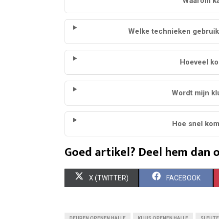
Waarom kan
Welke technieken gebruik
Hoeveel ko
Wordt mijn kl
Hoe snel kom
Goed artikel? Deel hem dan o
S
S
X (TWITTER)
FACEBOOK
H
H
A
A
DEUREN OPENEN HALLE
KLUIS OPENEN HALLE
SLEUTE