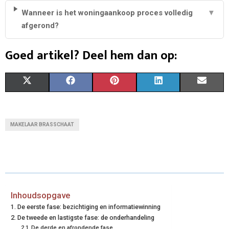
Wanneer is het woningaankoop proces volledig
▼
afgerond?
Goed artikel? Deel hem dan op:
S
S
S
S
S
X
F
P
L
E
H
H
H
H
H
(
A
I
I
M
A
A
A
A
A
T
C
N
N
A
MAKELAAR BRASSCHAAT
R
R
R
R
R
W
E
T
K
I
E
E
E
E
E
I
B
E
E
L
O
O
O
O
O
T
O
R
D
N
N
N
N
N
T
O
E
I
Inhoudsopgave
De eerste fase: bezichtiging en informatiewinning
E
K
S
N
De tweede en lastigste fase: de onderhandeling
De derde en afrondende fase