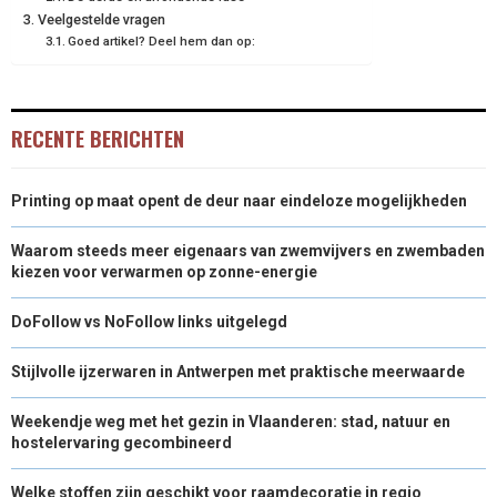
R
T
Veelgestelde vragen
)
Goed artikel? Deel hem dan op:
RECENTE BERICHTEN
Printing op maat opent de deur naar eindeloze mogelijkheden
Waarom steeds meer eigenaars van zwemvijvers en zwembaden
kiezen voor verwarmen op zonne-energie
DoFollow vs NoFollow links uitgelegd
Stijlvolle ijzerwaren in Antwerpen met praktische meerwaarde
Weekendje weg met het gezin in Vlaanderen: stad, natuur en
hostelervaring gecombineerd
Welke stoffen zijn geschikt voor raamdecoratie in regio