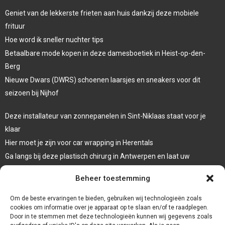
Geniet van de lekkerste frieten aan huis dankzij deze mobiele
frituur
Hoe word ik sneller nuchter tips
Betaalbare mode kopen in deze damesboetiek in Heist-op-den-
Berg
Nieuwe Dwars (DWRS) schoenen laarsjes en sneakers voor dit
seizoen bij Nijhof
Deze installateur van zonnepanelen in Sint-Niklaas staat voor je
klaar
Hier moet je zijn voor car wrapping in Herentals
Ga langs bij deze plastisch chirurg in Antwerpen en laat uw
oogleden liften
Beheer toestemming
Laat een systeemdiagnose uitvoeren bij deze garage in Dessel
Om de beste ervaringen te bieden, gebruiken wij technologieën zoals
cookies om informatie over je apparaat op te slaan en/of te raadplegen.
Door in te stemmen met deze technologieën kunnen wij gegevens zoals