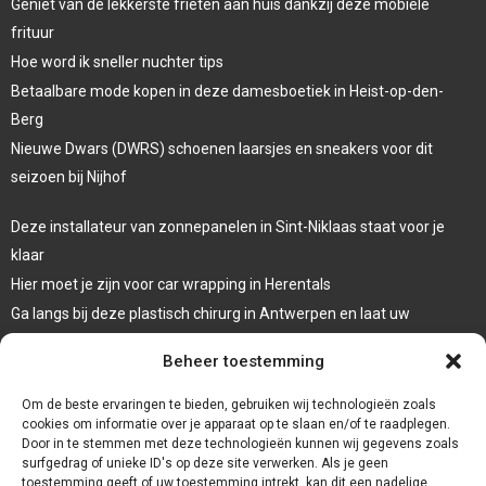
Geniet van de lekkerste frieten aan huis dankzij deze mobiele
frituur
Hoe word ik sneller nuchter tips
Betaalbare mode kopen in deze damesboetiek in Heist-op-den-
Berg
Nieuwe Dwars (DWRS) schoenen laarsjes en sneakers voor dit
seizoen bij Nijhof
Deze installateur van zonnepanelen in Sint-Niklaas staat voor je
klaar
Hier moet je zijn voor car wrapping in Herentals
Ga langs bij deze plastisch chirurg in Antwerpen en laat uw
oogleden liften
Beheer toestemming
Laat een systeemdiagnose uitvoeren bij deze garage in Dessel
Om de beste ervaringen te bieden, gebruiken wij technologieën zoals
cookies om informatie over je apparaat op te slaan en/of te raadplegen.
Door in te stemmen met deze technologieën kunnen wij gegevens zoals
surfgedrag of unieke ID's op deze site verwerken. Als je geen
toestemming geeft of uw toestemming intrekt, kan dit een nadelige