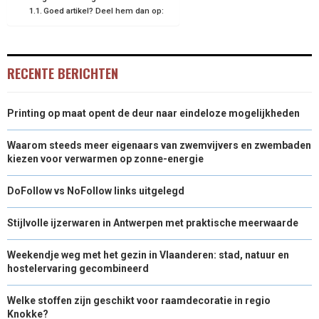
O
O
O
O
O
T
O
R
D
Goed artikel? Deel hem dan op:
N
N
N
N
N
T
O
E
I
E
K
S
N
RECENTE BERICHTEN
R
T
)
Printing op maat opent de deur naar eindeloze mogelijkheden
Waarom steeds meer eigenaars van zwemvijvers en zwembaden
kiezen voor verwarmen op zonne-energie
DoFollow vs NoFollow links uitgelegd
Stijlvolle ijzerwaren in Antwerpen met praktische meerwaarde
Weekendje weg met het gezin in Vlaanderen: stad, natuur en
hostelervaring gecombineerd
Welke stoffen zijn geschikt voor raamdecoratie in regio
Knokke?