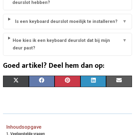
deurslot hebben?
Is een keyboard deurslot moeilijk te installeren?
▼
Hoe kies ik een keyboard deurslot dat bij mijn
▼
deur past?
Goed artikel? Deel hem dan op:
S
S
S
S
S
X
F
P
L
E
H
H
H
H
H
(
A
I
I
M
A
A
A
A
A
T
C
N
N
A
R
R
R
R
R
W
E
T
K
I
E
E
E
E
E
I
B
E
E
L
Inhoudsopgave
Veelgestelde vragen