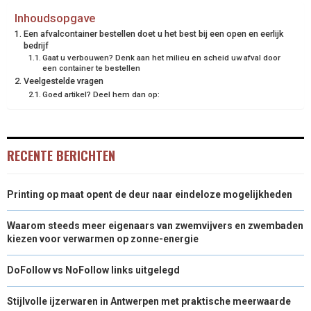
N
N
N
N
N
T
O
E
I
Inhoudsopgave
Een afvalcontainer bestellen doet u het best bij een open en eerlijk
E
K
S
N
bedrijf
Gaat u verbouwen? Denk aan het milieu en scheid uw afval door
R
T
een container te bestellen
Veelgestelde vragen
)
Goed artikel? Deel hem dan op:
RECENTE BERICHTEN
Printing op maat opent de deur naar eindeloze mogelijkheden
Waarom steeds meer eigenaars van zwemvijvers en zwembaden
kiezen voor verwarmen op zonne-energie
DoFollow vs NoFollow links uitgelegd
Stijlvolle ijzerwaren in Antwerpen met praktische meerwaarde