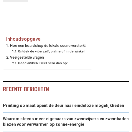
R
R
R
R
R
W
E
T
K
I
E
E
E
E
E
I
B
E
E
L
O
O
O
O
O
T
O
R
D
N
N
N
N
N
T
O
E
I
Inhoudsopgave
Hoe een boardshop de lokale scene versterkt
E
K
S
N
Ontdek de vibe zelf, online of in de winkel
Veelgestelde vragen
R
T
Goed artikel? Deel hem dan op:
)
RECENTE BERICHTEN
Printing op maat opent de deur naar eindeloze mogelijkheden
Waarom steeds meer eigenaars van zwemvijvers en zwembaden
kiezen voor verwarmen op zonne-energie