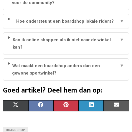
voor de community?
Hoe ondersteunt een boardshop lokale riders?
▼
Kan ik online shoppen als ik niet naar de winkel
▼
kan?
Wat maakt een boardshop anders dan een
▼
gewone sportwinkel?
Goed artikel? Deel hem dan op:
S
S
S
S
S
X
F
P
L
E
H
H
H
H
H
(
A
I
I
M
A
A
A
A
A
T
C
N
N
A
BOARDSHOP