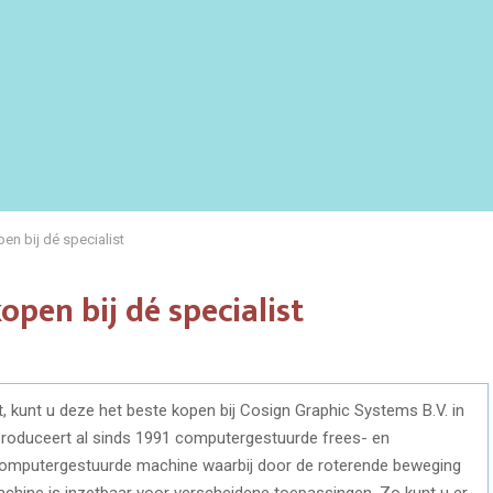
n bij dé specialist
pen bij dé specialist
kunt u deze het beste kopen bij Cosign Graphic Systems B.V. in
 produceert al sinds 1991 computergestuurde frees- en
computergestuurde machine waarbij door de roterende beweging
achine is inzetbaar voor verscheidene toepassingen. Zo kunt u er