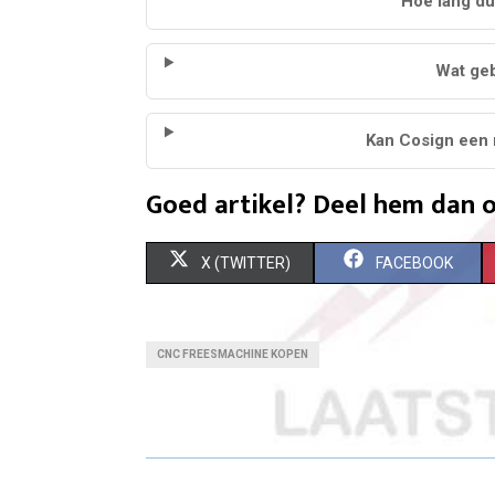
Hoe lang duu
Wat geb
Kan Cosign een 
Goed artikel? Deel hem dan o
S
S
X (TWITTER)
FACEBOOK
H
H
A
A
CNC FREESMACHINE KOPEN
R
R
E
E
O
O