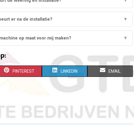
rt de levering en installatie?
▼
eurt er na de installatie?
▼
machine op maat voor mij maken?
▼
p:
S
S
S
PINTEREST
LINKEDIN
EMAIL
H
H
H
A
A
A
R
R
R
E
E
E
O
O
O