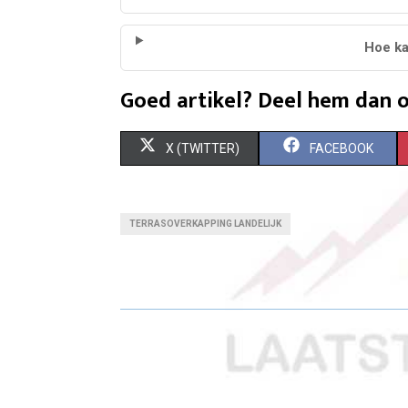
Hoe kan
Goed artikel? Deel hem dan o
S
S
X (TWITTER)
FACEBOOK
H
H
A
A
TERRASOVERKAPPING LANDELIJK
R
R
E
E
O
O
N
N