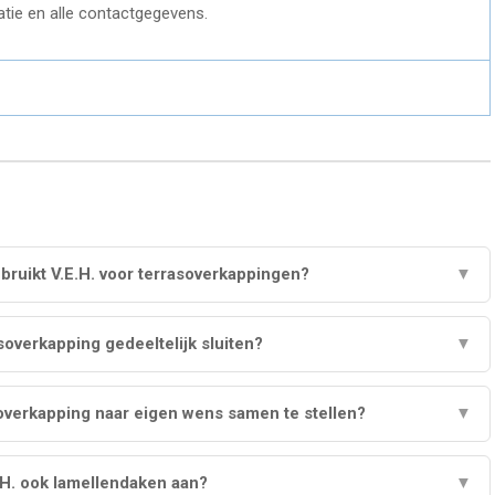
tie en alle contactgegevens.
bruikt V.E.H. voor terrasoverkappingen?
▼
asoverkapping gedeeltelijk sluiten?
▼
soverkapping naar eigen wens samen te stellen?
▼
.H. ook lamellendaken aan?
▼