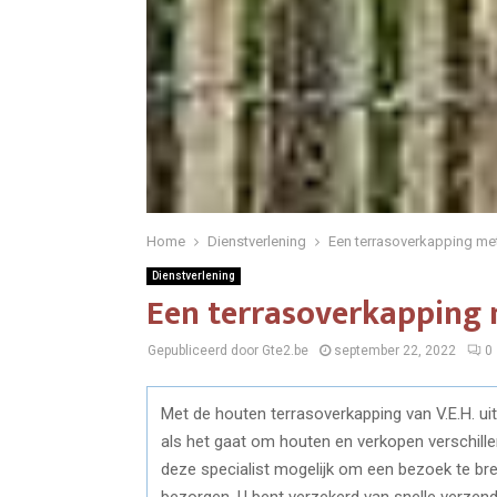
Home
Dienstverlening
Een terrasoverkapping met 
Dienstverlening
Een terrasoverkapping m
Gepubliceerd door Gte2.be
september 22, 2022
0
Met de houten terrasoverkapping van V.E.H. uit R
als het gaat om houten en verkopen verschillen
deze specialist mogelijk om een bezoek te bre
bezorgen. U bent verzekerd van snelle verzendin