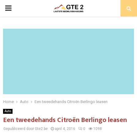
PRIMARY
MENU
Home
Auto
Een tweedehands Citroën Berlingo leasen
Auto
Een tweedehands Citroën Berlingo leasen
Gepubliceerd door Gte2.be
april 4, 2016
0
1098