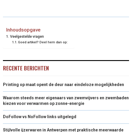
E
E
E
E
E
I
B
E
E
L
O
O
O
O
O
T
O
R
D
N
N
N
N
N
T
O
E
I
Inhoudsopgave
Veelgestelde vragen
E
K
S
N
Goed artikel? Deel hem dan op:
R
T
)
RECENTE BERICHTEN
Printing op maat opent de deur naar eindeloze mogelijkheden
Waarom steeds meer eigenaars van zwemvijvers en zwembaden
kiezen voor verwarmen op zonne-energie
DoFollow vs NoFollow links uitgelegd
Stijlvolle ijzerwaren in Antwerpen met praktische meerwaarde