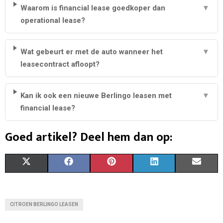
Waarom is financial lease goedkoper dan
▼
operational lease?
Wat gebeurt er met de auto wanneer het
▼
leasecontract afloopt?
Kan ik ook een nieuwe Berlingo leasen met
▼
financial lease?
Goed artikel? Deel hem dan op:
S
S
S
S
S
X
F
P
L
E
H
H
H
H
H
(
A
I
I
M
A
A
A
A
A
T
C
N
N
A
CITROEN BERLINGO LEASEN
R
R
R
R
R
W
E
T
K
I