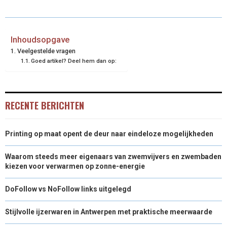
R
R
R
R
R
W
E
T
K
I
E
E
E
E
E
I
B
E
E
L
Inhoudsopgave
Veelgestelde vragen
O
O
O
O
O
T
O
R
D
Goed artikel? Deel hem dan op:
N
N
N
N
N
T
O
E
I
E
K
S
N
RECENTE BERICHTEN
R
T
)
Printing op maat opent de deur naar eindeloze mogelijkheden
Waarom steeds meer eigenaars van zwemvijvers en zwembaden
kiezen voor verwarmen op zonne-energie
DoFollow vs NoFollow links uitgelegd
Stijlvolle ijzerwaren in Antwerpen met praktische meerwaarde