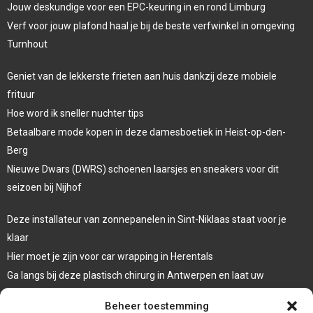
Jouw deskundige voor een EPC-keuring in en rond Limburg
Verf voor jouw plafond haal je bij de beste verfwinkel in omgeving
Turnhout
Geniet van de lekkerste frieten aan huis dankzij deze mobiele
frituur
Hoe word ik sneller nuchter tips
Betaalbare mode kopen in deze damesboetiek in Heist-op-den-
Berg
Nieuwe Dwars (DWRS) schoenen laarsjes en sneakers voor dit
seizoen bij Nijhof
Deze installateur van zonnepanelen in Sint-Niklaas staat voor je
klaar
Hier moet je zijn voor car wrapping in Herentals
Ga langs bij deze plastisch chirurg in Antwerpen en laat uw
oogleden liften
Beheer toestemming
Laat een systeemdiagnose uitvoeren bij deze garage in Dessel