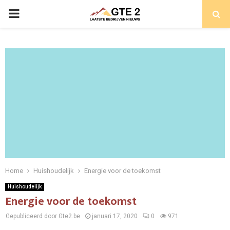
PRIMARY
MENU
Home
Huishoudelijk
Energie voor de toekomst
Huishoudelijk
Energie voor de toekomst
Gepubliceerd door Gte2.be
januari 17, 2020
0
971