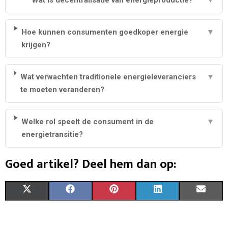
Hoe kunnen consumenten goedkoper energie
▼
krijgen?
Wat verwachten traditionele energieleveranciers
▼
te moeten veranderen?
Welke rol speelt de consument in de
▼
energietransitie?
Goed artikel? Deel hem dan op:
S
S
S
S
S
X
F
P
L
E
H
H
H
H
H
(
A
I
I
M
A
A
A
A
A
T
C
N
N
A