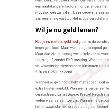
hebt. Denk hierbij aan betalingen van andere l
een aantal andere factoren, onder andere het a
mogelijk weg zal vallen. Deze gegevens zijn n
aan een lening vast zit. Het is dus verschillen
Wil je nu geld lenen?
Heb je nu meteen geld nodig
dan is de eerste 
lenen geld kost. Maar wanneer je dringend gel
Maar dan zijn er alsnog wel enkele zaken waar 
toetsing of zonder BKR toetsing. Wanneer je ee
via www.snelgeldlenenbinnen10minuten.eu is di
€ 50 en € 2500 geleend.
Wanneer je geld nodig hebt met spoed is dit e
extra kosten aankijkt. Wanneer je verder een le
geregistreerd bij het Bureau Krediet Registrat
weten waar ze aan toe zijn. Wanneer je bijvo
het onwaarschijnlijk zijn dat je nog een krediet