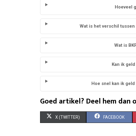
Hoeveel g
Wat is het verschil tussen
Wat is BKR
Kan ik gel
Hoe snel kan ik geld
Goed artikel? Deel hem dan o
S
S
X (TWITTER)
FACEBOOK
H
H