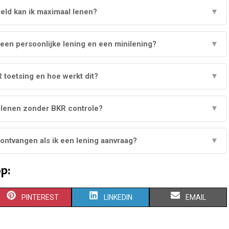
eld kan ik maximaal lenen?
▼
 een persoonlijke lening en een minilening?
▼
 toetsing en hoe werkt dit?
▼
d lenen zonder BKR controle?
▼
 ontvangen als ik een lening aanvraag?
▼
p:
S
S
S
PINTEREST
LINKEDIN
EMAIL
H
H
H