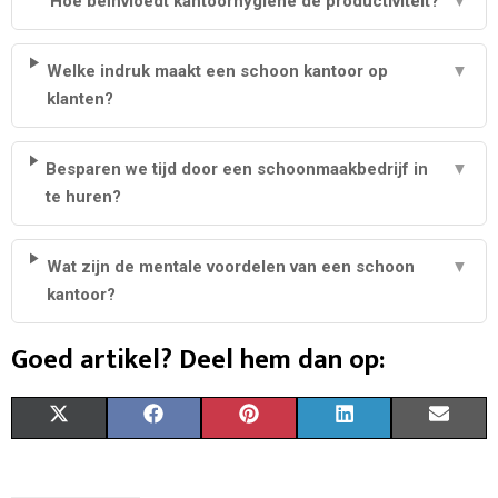
Hoe beïnvloedt kantoorhygiëne de productiviteit?
▼
Welke indruk maakt een schoon kantoor op
▼
klanten?
Besparen we tijd door een schoonmaakbedrijf in
▼
te huren?
Wat zijn de mentale voordelen van een schoon
▼
kantoor?
Goed artikel? Deel hem dan op:
S
S
S
S
S
X
F
P
L
E
H
H
H
H
H
(
A
I
I
M
A
A
A
A
A
T
C
N
N
A