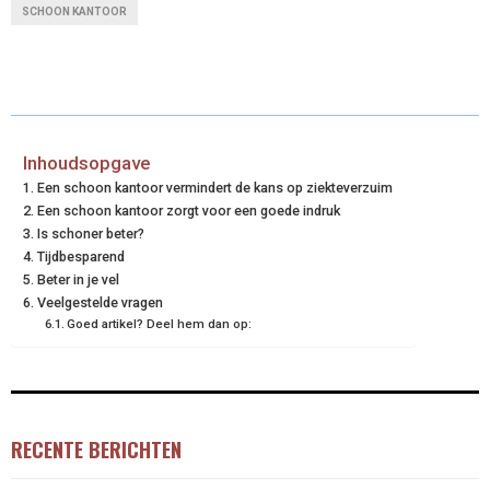
SCHOON KANTOOR
R
R
R
R
R
W
E
T
K
I
E
E
E
E
E
I
B
E
E
L
O
O
O
O
O
T
O
R
D
N
N
N
N
N
T
O
E
I
Inhoudsopgave
Een schoon kantoor vermindert de kans op ziekteverzuim
E
K
S
N
Een schoon kantoor zorgt voor een goede indruk
Is schoner beter?
R
T
Tijdbesparend
)
Beter in je vel
Veelgestelde vragen
Goed artikel? Deel hem dan op:
RECENTE BERICHTEN