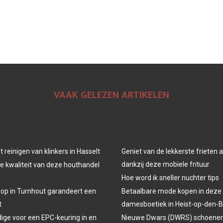
VAAK GELEZEN ARTIKELEN
t reinigen van klinkers in Hasselt
Geniet van de lekkerste frieten 
dankzij deze mobiele frituur
e kwaliteit van deze houthandel
Hoe word ik sneller nuchter tips
op in Turnhout garandeert een
Betaalbare mode kopen in deze
t
damesboetiek in Heist-op-den-
ge voor een EPC-keuring in en
Nieuwe Dwars (DWRS) schoenen 