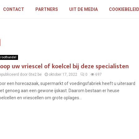
CONTACT
PARTNERS
UIT DE MEDIA
COOKIEBELEI
l
roothandel
oop uw vriescel of koelcel bij deze specialisten
epubliceerd door Gte2.be
oktober 17, 2022
0
697
oor een horecazaak, supermarkt of voedingsfabriek heeft u uiteraard
iet genoeg aan een gewone ijskast. Daarom bestaan er heuse
oelcellen en vriescellen om grote oplages...