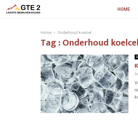
HOME
Home
Onderhoud koelcel
Tag : Onderhoud koelce
G
K
G
V
n
k