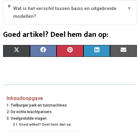
Wat is het verschil tussen basis en uitgebreide
▼
modellen?
Goed artikel? Deel hem dan op:
S
S
S
S
S
X
F
P
L
E
H
H
H
H
H
(
A
I
I
M
A
A
A
A
A
T
C
N
N
A
R
R
R
R
R
W
E
T
K
I
E
E
E
E
E
I
B
E
E
L
Inhoudsopgave
Tielburger park en tuinmachines
O
O
O
O
O
T
O
R
D
De echte krachtpatsers
N
N
N
N
N
Veelgestelde vragen
T
O
E
I
Goed artikel? Deel hem dan op:
E
K
S
N