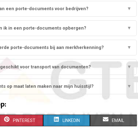
van een porte-documents voor bedrijven?
▼
 ik in een porte-documents opbergen?
▼
erde porte-documents bij aan merkherkenning?
▼
geschikt voor transport van documenten?
▼
s op maat laten maken naar mijn huisstijl?
▼
p:
S
S
S
PINTEREST
LINKEDIN
EMAIL
H
H
H