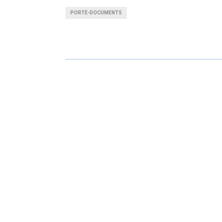
A
A
PORTE-DOCUMENTS
R
R
E
E
O
O
N
N