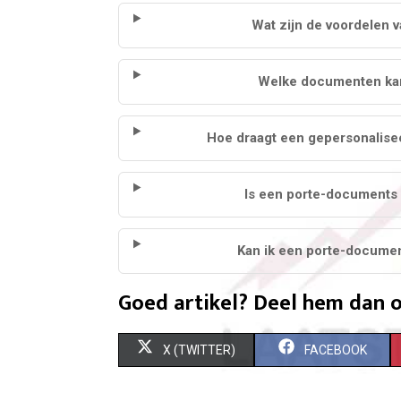
Wat zijn de voordelen 
Welke documenten kan
Hoe draagt een gepersonalise
Is een porte-documents 
Kan ik een porte-document
Goed artikel? Deel hem dan o
S
S
X (TWITTER)
FACEBOOK
H
H