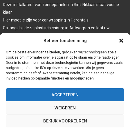
Deze installateur van zonnepanelen in Sint-Niklaas staat voor je
klaar
Hier moet je zijn voor car wrapping in Herentals
Ga langs bij deze plastisch chirurg in Antwerpen en laat uw
oogleden liften
Beheer toestemming
Laat een systeemdiagnose uitvoeren bij deze garage in Dessel
Om de beste ervaringen te bieden, gebruiken wij technologieën zoals
cookies om informatie over je apparaat op te slaan en/of te raadplegen.
Door in te stemmen met deze technologieën kunnen wij gegevens zoals
surfgedrag of unieke ID's op deze site verwerken. Als je geen
toestemming geeft of uw toestemming intrekt, kan dit een nadelige
invloed hebben op bepaalde functies en mogelijkheden.
ACCEPTEREN
WEIGEREN
@2023 - www.Gte2.be. All Right Reserved.
BEKIJK VOORKEUREN
Home
Cookiebeleid (EU)
Onze auteurs
Partners
Website index