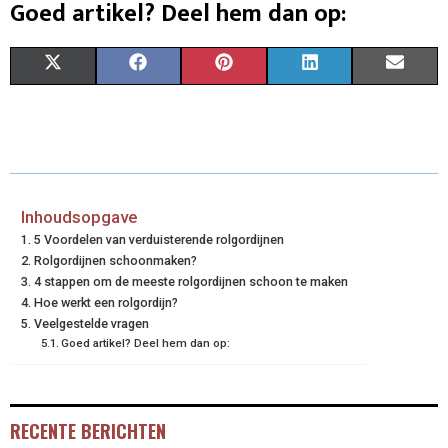
Goed artikel? Deel hem dan op:
S
S
S
S
S
X
F
P
L
E
H
H
H
H
H
(
A
I
I
M
A
A
A
A
A
T
C
N
N
A
R
R
R
R
R
W
E
T
K
I
E
E
E
E
E
I
B
E
E
L
Inhoudsopgave
5 Voordelen van verduisterende rolgordijnen
O
O
O
O
O
T
O
R
D
Rolgordijnen schoonmaken?
N
N
N
N
N
4 stappen om de meeste rolgordijnen schoon te maken
T
O
E
I
Hoe werkt een rolgordijn?
E
K
S
N
Veelgestelde vragen
Goed artikel? Deel hem dan op:
R
T
)
RECENTE BERICHTEN