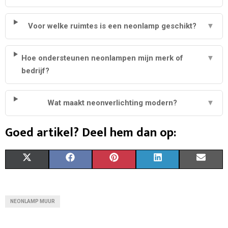
Voor welke ruimtes is een neonlamp geschikt?
▼
Hoe ondersteunen neonlampen mijn merk of
▼
bedrijf?
Wat maakt neonverlichting modern?
▼
Goed artikel? Deel hem dan op:
S
S
S
S
S
X
F
P
L
E
H
H
H
H
H
(
A
I
I
M
A
A
A
A
A
T
C
N
N
A
NEONLAMP MUUR
R
R
R
R
R
W
E
T
K
I