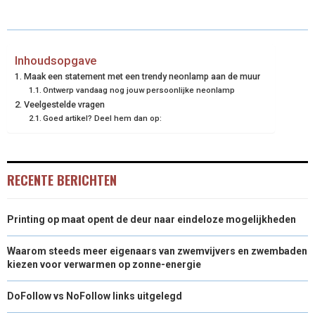
E
E
E
E
E
I
B
E
E
L
O
O
O
O
O
T
O
R
D
N
N
N
N
N
T
O
E
I
Inhoudsopgave
Maak een statement met een trendy neonlamp aan de muur
E
K
S
N
Ontwerp vandaag nog jouw persoonlijke neonlamp
Veelgestelde vragen
R
T
Goed artikel? Deel hem dan op:
)
RECENTE BERICHTEN
Printing op maat opent de deur naar eindeloze mogelijkheden
Waarom steeds meer eigenaars van zwemvijvers en zwembaden
kiezen voor verwarmen op zonne-energie
DoFollow vs NoFollow links uitgelegd