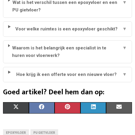
Wat is het verschil tussen een epoxyvloer en een
▼
PU gietvloer?
Voor welke ruimtes is een epoxyvloer geschikt?
▼
Waarom is het belangrijk een specialist in te
▼
huren voor vloerwerk?
Hoe krijg ik een offerte voor een nieuwe vloer?
▼
Goed artikel? Deel hem dan op:
S
S
S
S
S
X
F
P
L
E
H
H
H
H
H
(
A
I
I
M
A
A
A
A
A
T
C
N
N
A
EPOXYVLOER
PU GIETVLOER