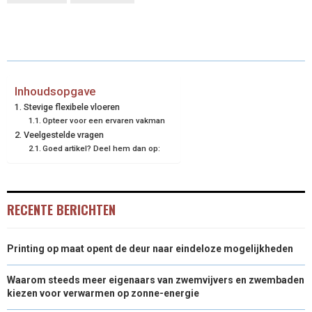
R
R
R
R
R
W
E
T
K
I
E
E
E
E
E
I
B
E
E
L
O
O
O
O
O
T
O
R
D
N
N
N
N
N
T
O
E
I
Inhoudsopgave
Stevige flexibele vloeren
E
K
S
N
Opteer voor een ervaren vakman
Veelgestelde vragen
R
T
Goed artikel? Deel hem dan op:
)
RECENTE BERICHTEN
Printing op maat opent de deur naar eindeloze mogelijkheden
Waarom steeds meer eigenaars van zwemvijvers en zwembaden
kiezen voor verwarmen op zonne-energie