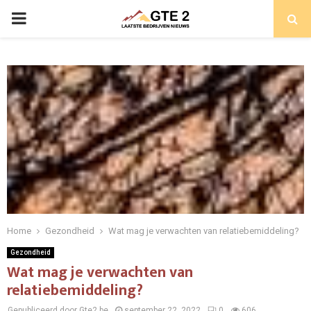
PRIMARY
MENU
Home
Gezondheid
Wat mag je verwachten van relatiebemiddeling?
Gezondheid
Wat mag je verwachten van
relatiebemiddeling?
Gepubliceerd door Gte2.be
september 22, 2022
0
606