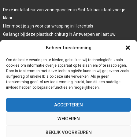
Deze installateur van zonnepanelen in Sint-Niklaas staat voor je
klaar
Hier moet je zijn voor car wrapping in Herentals
Ga langs bij deze plastisch chirurg in Antwerpen en laat uw
oogleden liften
Beheer toestemming
Laat een systeemdiagnose uitvoeren bij deze garage in Dessel
Om de beste ervaringen te bieden, gebruiken wij technologieën zoals
cookies om informatie over je apparaat op te slaan en/of te raadplegen.
Door in te stemmen met deze technologieën kunnen wij gegevens zoals
surfgedrag of unieke ID's op deze site verwerken. Als je geen
toestemming geeft of uw toestemming intrekt, kan dit een nadelige
invloed hebben op bepaalde functies en mogelijkheden.
ACCEPTEREN
WEIGEREN
@2023 - www.Gte2.be. All Right Reserved.
BEKIJK VOORKEUREN