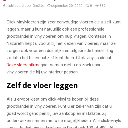
Gepubliceerd door Gte2.be
september 20, 2022
0
889
Click-vinylvloeren zijn zeer eenvoudige vloeren die u zelf kunt
leggen, maar u kunt natuurlijk ook een professionele
groothandel in vinylvloeren om hulp vragen. Contesse in
Nazareth helpt u vooral bij het kiezen van vloeren, maar ze
zorgen ook voor een duidelijke en uitgebreide handleiding
zodat u het helemaal zelf kunt doen. Click-vinyl is ideaal.
Deze vloerenfirma
gaat samen met u op zoek naar
vinylvloeren die bij uw interieur passen.
Zelf de vloer leggen
Als u ervoor kiest om click-vinyl te kopen bij deze
groothandel in vinylvloeren, kunt u er zeker van zijn dat u
goed wordt geholpen bij uw aankoop en installatie. Zij
onderzoeken samen met u de mogelijkheden. Alle click-vinyls
van dit bedrijf zijn verkrijgbaar in DropLock 100 of 400. Dit