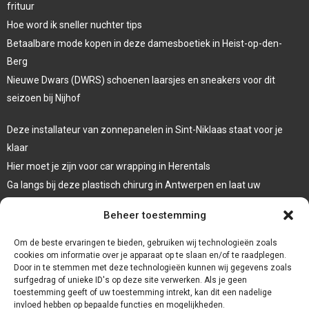
frituur
Hoe word ik sneller nuchter tips
Betaalbare mode kopen in deze damesboetiek in Heist-op-den-
Berg
Nieuwe Dwars (DWRS) schoenen laarsjes en sneakers voor dit
seizoen bij Nijhof
Deze installateur van zonnepanelen in Sint-Niklaas staat voor je
klaar
Hier moet je zijn voor car wrapping in Herentals
Ga langs bij deze plastisch chirurg in Antwerpen en laat uw
oogleden liften
Beheer toestemming
Laat een systeemdiagnose uitvoeren bij deze garage in Dessel
Om de beste ervaringen te bieden, gebruiken wij technologieën zoals
cookies om informatie over je apparaat op te slaan en/of te raadplegen.
Door in te stemmen met deze technologieën kunnen wij gegevens zoals
surfgedrag of unieke ID's op deze site verwerken. Als je geen
toestemming geeft of uw toestemming intrekt, kan dit een nadelige
invloed hebben op bepaalde functies en mogelijkheden.