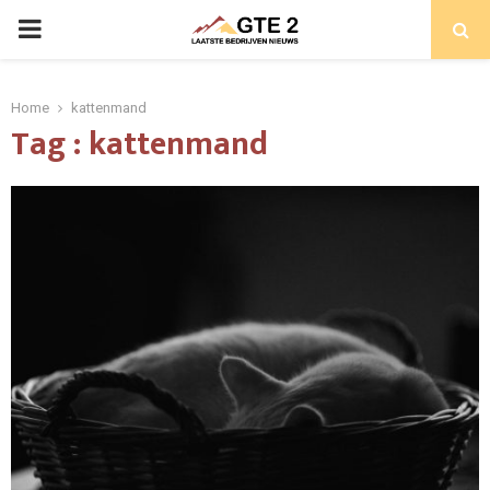
PRIMARY
MENU
Home
kattenmand
Tag : kattenmand